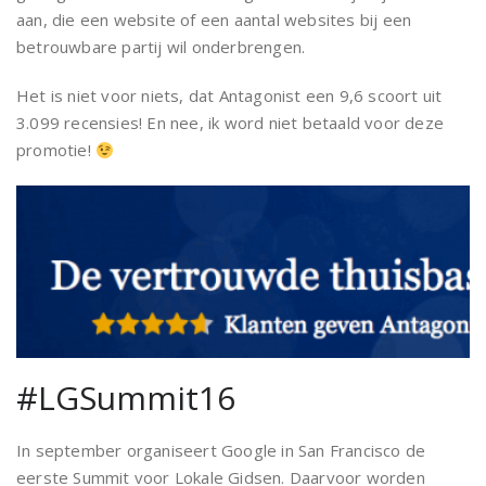
aan, die een website of een aantal websites bij een
betrouwbare partij wil onderbrengen.
Het is niet voor niets, dat Antagonist een 9,6 scoort uit
3.099 recensies! En nee, ik word niet betaald voor deze
promotie!
#LGSummit16
In september organiseert Google in San Francisco de
eerste Summit voor Lokale Gidsen. Daarvoor worden