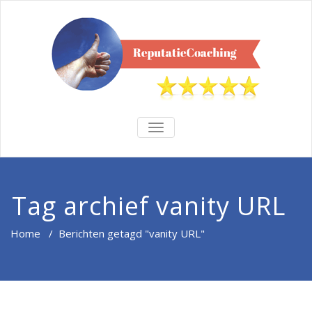
TOGGLE
NAVIGATION
Tag archief vanity URL
Home
/
Berichten getagd "vanity URL"