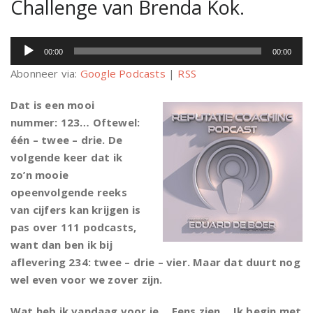
Challenge van Brenda Kok.
Audiospeler
00:00
00:00
Abonneer via:
Google Podcasts
|
RSS
Dat is een mooi
nummer: 123… Oftewel:
één – twee – drie. De
volgende keer dat ik
zo’n mooie
opeenvolgende reeks
van cijfers kan krijgen is
pas over 111 podcasts,
want dan ben ik bij
aflevering 234: twee – drie – vier. Maar dat duurt nog
wel even voor we zover zijn.
Wat heb ik vandaag voor je… Eens zien… Ik begin met