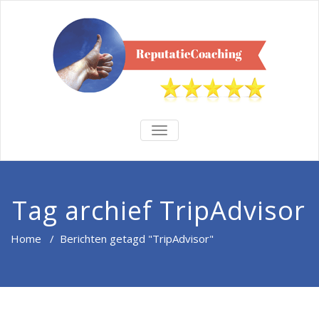
TOGGLE
NAVIGATION
Tag archief TripAdvisor
Home
/
Berichten getagd "TripAdvisor"