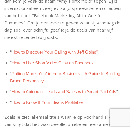
dan kom je vaak de naam “Amy Porterfield” tegen. Zij is
internationaal een veelgevraagd spreekster en co-auteur
van het boek “Facebook Marketing All-in-One for
Dummies”. Om je een idee te geven waar zij vandaag de
dag zoal over schrijft, geef ik je de titels van haar vijf
meest recente blogposts:
“
How to Discover Your Calling with Jeff Goins”
“
How to Use Short Video Clips on Facebook
”
“
Putting More “You” in Your Business—A Guide to Building
Brand Personality
”
“
How to Automate Leads and Sales with Smart Paid Ads
”
“
How to Know If Your Idea is Profitable
”
Zoals je ziet: allemaal titels waar je op voorhand al de idee
van krijgt dat het waardevolle, unieke en leerzame content