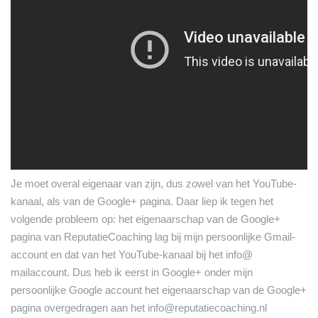
Je moet overal eigenaar van zijn, dus zowel van het YouTube-
kanaal, als van de Google+ pagina. Daar liep ik tegen het
volgende probleem op: het eigenaarschap van de Google+
pagina van ReputatieCoaching lag bij mijn persoonlijke Gmail-
account en dat van het YouTube-kanaal bij het info@
mailaccount. Dus heb ik eerst in Google+ onder mijn
persoonlijke Google account het eigenaarschap van de Google+
pagina overgedragen aan het info@reputatiecoaching.nl