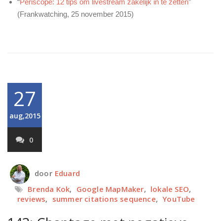
“
Periscope: 12 tips om livestream zakelijk in te zetten
”
(Frankwatching, 25 november 2015)
27
aug,2015
0
door
Eduard
Brenda Kok
,
Google MapMaker
,
lokale SEO
,
reviews
,
summer citations sequence
,
YouTube