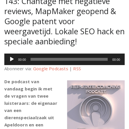
143: Chantage met negatieve
reviews, MapMaker geopend &
Google patent voor
weergavetijd. Lokale SEO hack en
speciale aanbieding!
Audiospeler
00:00
00:00
Abonneer via:
Google Podcasts
|
RSS
De podcast van
vandaag begin ik met
de vragen van twee
luisteraars: de eigenaar
van een
dierenspeciaalzaak uit
Apeldoorn en een