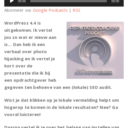
00:00
00:00
Abonneer via:
Google Podcasts
|
RSS
WordPress 4.4 is
uitgekomen. Ik vertel
jou zo wat er nieuw aan
is… Dan heb ik een
verhaal over photo
hijacking en ik vertel je
kort over de
presentatie die ik bij
een opdrachtgever heb
gegeven ten behoeve van een (lokale) SEO audit.
Wist je dat klikken op je lokale vermelding helpt om
hogerop te komen in de lokale resultaten? Nee? Ga
vooral luisteren!
Daarna vertel ik je over het belang van instellen van