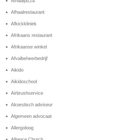
Afhaalpizza
Afhaalrestaurant
Afkickkliniek
Afrikaans restaurant
Afrikaanse winkel
Afvalbeheerbedrijf
Aikido
Aikidoschool
Airbrushservice
Akoestisch adviseur
Algemeen advocaat
Allergoloog
Alliance Church