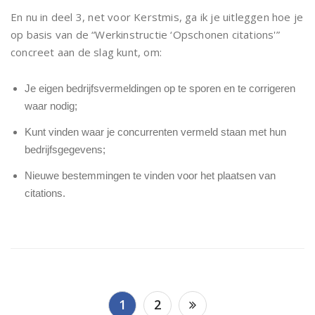
En nu in deel 3, net voor Kerstmis, ga ik je uitleggen hoe je
op basis van de “Werkinstructie ‘Opschonen citations'”
concreet aan de slag kunt, om:
Je eigen bedrijfsvermeldingen op te sporen en te corrigeren
waar nodig;
Kunt vinden waar je concurrenten vermeld staan met hun
bedrijfsgegevens;
Nieuwe bestemmingen te vinden voor het plaatsen van
citations.
Berichtnavigatie
1
2