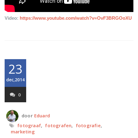
Video:
https://www.youtube.com/watch?v=OvF3BRGOoXU
23
dec,2014
0
door
Eduard
fotograaf
,
fotografen
,
fotografie
,
marketing