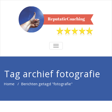
TOGGLE
NAVIGATION
Tag archief fotografie
Home
/
Berichten getagd "fotografie"