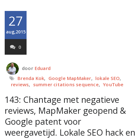
27
aug,2015
0
door
Eduard
Brenda Kok
,
Google MapMaker
,
lokale SEO
,
reviews
,
summer citations sequence
,
YouTube
143: Chantage met negatieve
reviews, MapMaker geopend &
Google patent voor
weergavetijd. Lokale SEO hack en