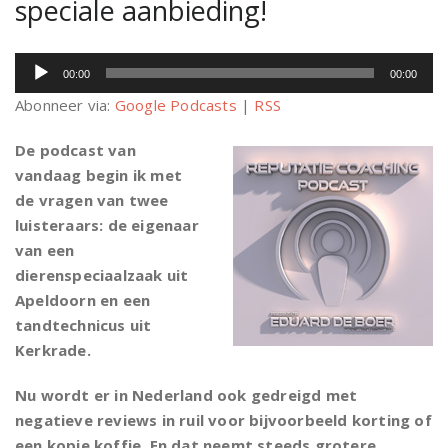
speciale aanbieding!
Audiospeler
00:00
00:00
Abonneer via:
Google Podcasts
|
RSS
De podcast van
vandaag begin ik met
de vragen van twee
luisteraars: de eigenaar
van een
dierenspeciaalzaak uit
Apeldoorn en een
tandtechnicus uit
Kerkrade.
Nu wordt er in Nederland ook gedreigd met
negatieve reviews in ruil voor bijvoorbeeld korting of
een kopje koffie. En dat neemt steeds grotere