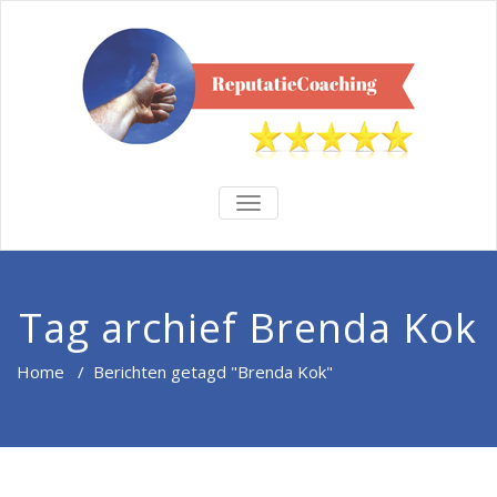
TOGGLE
NAVIGATION
Tag archief Brenda Kok
Home
/
Berichten getagd "Brenda Kok"