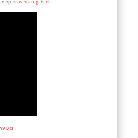
aan op
provincialegids.nl
:
wvQcI