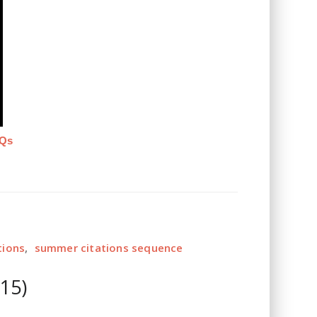
qQs
tions
,
summer citations sequence
15)