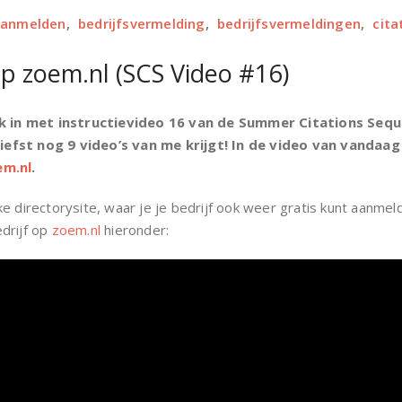
 aanmelden
,
bedrijfsvermelding
,
bedrijfsvermeldingen
,
cita
p zoem.nl (SCS Video #16)
 in met instructievideo 16 van de Summer Citations Sequ
efst nog 9 video’s van me krijgt! In de video van vandaag l
em.nl
.
e directorysite, waar je je bedrijf ook weer gratis kunt aanmeld
drijf op
zoem.nl
hieronder: