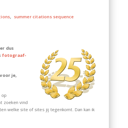
tions
,
summer citations sequence
 er dus
s
fotograaf-
voor je,
t op
at zoeken vind
ten welke site of sites jij tegenkomt. Dan kan ik