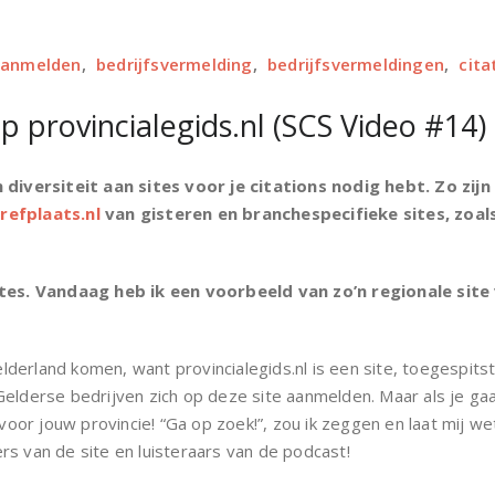
 aanmelden
,
bedrijfsvermelding
,
bedrijfsvermeldingen
,
cita
p provincialegids.nl (SCS Video #14)
n diversiteit aan sites voor je citations nodig hebt. Zo zijn
refplaats.nl
van gisteren en branchespecifieke sites, zoal
ites. Vandaag heb ik een voorbeeld van zo’n regionale site 
Gelderland komen, want provincialegids.nl is een site, toegespits
Gelderse bedrijven zich op deze site aanmelden. Maar als je ga
 voor jouw provincie! “Ga op zoek!”, zou ik zeggen en laat mij we
rs van de site en luisteraars van de podcast!