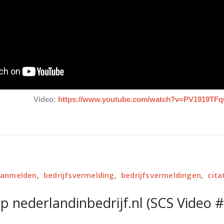
Video:
https://www.youtube.com/watch?v=PV1919TF
 aanmelden
,
bedrijfsvermelding
,
bedrijfsvermeldingen
,
cita
p nederlandinbedrijf.nl (SCS Video #