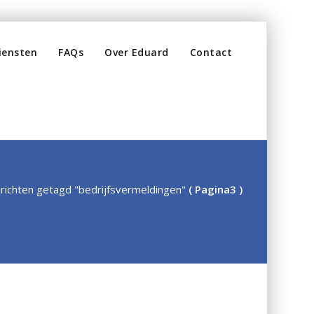
iensten
FAQs
Over Eduard
Contact
richten getagd "bedrijfsvermeldingen"
( Pagina3 )