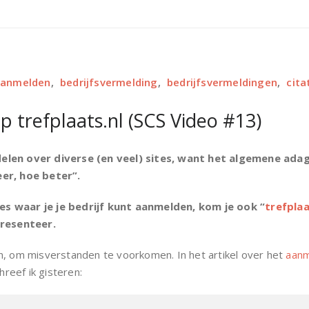
 aanmelden
,
bedrijfsvermelding
,
bedrijfsvermeldingen
,
cita
p trefplaats.nl (SCS Video #13)
delen over diverse (en veel) sites, want het algemene ada
eer, hoe beter”.
s waar je je bedrijf kunt aanmelden, kom je ook “
trefplaa
presenteer.
n, om misverstanden te voorkomen. In het artikel over het
aanm
hreef ik gisteren: