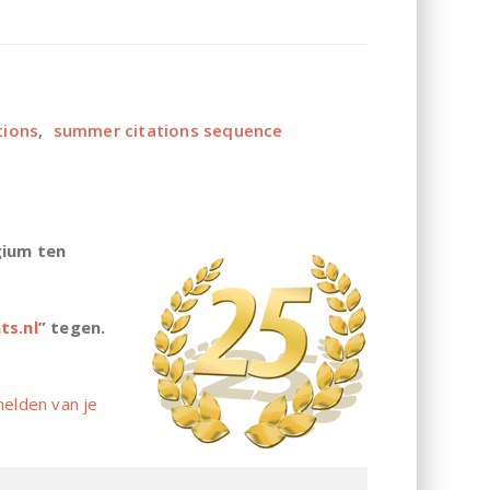
tions
,
summer citations sequence
gium ten
ts.nl
” tegen.
elden van je