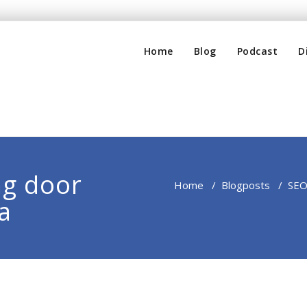
Home
Blog
Podcast
D
ng door
Home
/
Blogposts
/
SEO
a