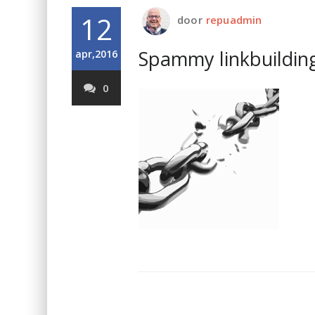
12
door
repuadmin
Spammy linkbuildin
apr,2016
0