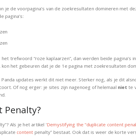
n je de voorpagina’s van de zoekresultaten domineren met de
e pagina’s:
rzen
rzen
het trefwoord “roze kaplaarzen”, dan werden beide pagina’s in
d, kon het gebeuren dat je de 1e pagina met zoekresultaten d
da updates werkt dit niet meer. Sterker nog, als je dit alsnog
coort. Of nog erger: je sites zijn nagenoeg of helemaal
niet
te v
md.
t Penalty?
y”? Als je het artikel ‘
Demystifying the “duplicate content penal
duplicate
content
penalty” bestaat. Ook dat is weer de korte ver