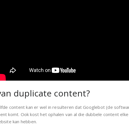
 van duplicate content?
lfde content kan er wel in resulteren dat Googlebot (de softw
ontent komt. Ook kost het ophalen van al die dubbele content el
ebsite kan hebben.