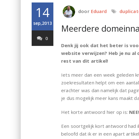
14
door
Eduard
duplica
sep,2013
Meerdere domeinnam
0
Denk jij ook dat het beter is vo
website verwijzen? Heb je nu al
rest van dit artikel!
Iets meer dan een week geleden kre
zoekresultaten helpt om een aantal
erachter was dan namelijk dat pag
je dus mogelijk meer kans maakt da
Het korte antwoord hier op is:
NEE!
Een soortgelijk kort antwoord had i
beloofd dat ik er in een apart artike