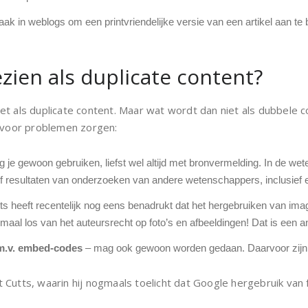
e vaak in weblogs om een printvriendelijke versie van een artikel aan 
zien als duplicate content?
et als duplicate content. Maar wat wordt dan niet als dubbel
t voor problemen zorgen:
 je gewoon gebruiken, liefst wel altijd met bronvermelding. In de we
 of resultaten van onderzoeken van andere wetenschappers, inclusief 
ts heeft recentelijk nog eens benadrukt dat het hergebruiken van ima
lemaal los van het auteursrecht op foto’s en afbeeldingen! Dat is een 
.m.v. embed-codes
– mag ook gewoon worden gedaan. Daarvoor zijn 
Cutts, waarin hij nogmaals toelicht dat Google hergebruik van f