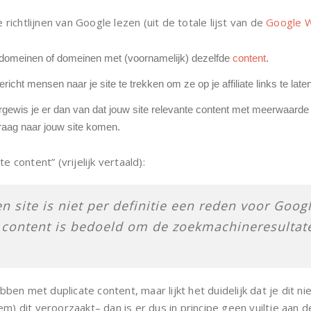
e richtlijnen van Google lezen (uit de totale lijst van de
Google W
bdomeinen of domeinen met (voornamelijk) dezelfde
content
.
ericht mensen naar je site te trekken om ze op je affiliate links te late
, vergewis je er dan van dat jouw site relevante content met meerwaard
raag naar jouw site komen.
e content” (vrijelijk vertaald):
n site is niet per definitie een reden voor Googl
 content is bedoeld om de zoekmachineresultat
en met duplicate content, maar lijkt het duidelijk dat je dit n
 dit veroorzaakt– dan is er dus in principe geen vuiltje aan 