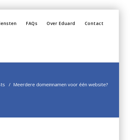
iensten
FAQs
Over Eduard
Contact
sts
/
Meerdere domeinnamen voor één website?