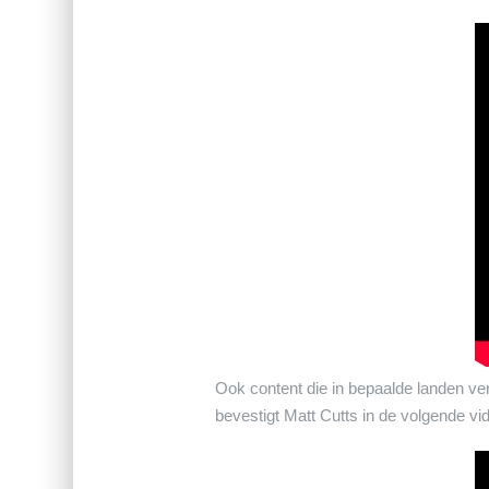
Ook content die in bepaalde landen ver
bevestigt Matt Cutts in de volgende vi