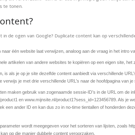
s te tonen.
content?
nt in de ogen van Google? Duplicate content kan op verschillend
r één website laat verwijzen, analoog aan de vraag in het intro van 
hele artikelen van andere websites te kopiëren op een eigen site, he
is als je op je site dezelfde content aanbiedt via verschillende URL’s,
 verwijs je met drie verschillende URL’s naar de hoofdpagina van je s
n maken gebruik van zogenaamde sessie-ID’s in de URL om de inhou
nl/product1 en www.mijnsite.nl/product1?sess_id=123456789. Als je 
zoek een ander ID en kan dus zo in no-time tientallen of honderden de
parameter wordt meegegeven voor het sorteren van lijsten, zoals http
 kan op die manier dubbele content veroorzaken.