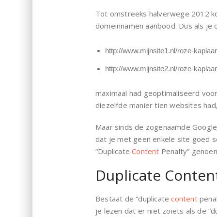
Tot omstreeks halverwege 2012 ko
domeinnamen aanbood. Dus als je d
http://www.mijnsite1.nl/roze-kaplaa
http://www.mijnsite2.nl/roze-kaplaa
maximaal had geoptimaliseerd voor 
diezelfde manier tien websites ha
Maar sinds de zogenaamde Google Pan
dat je met geen enkele site goed s
“Duplicate
Content
Penalty” genoe
Duplicate Conten
Bestaat de “duplicate
content
penalt
je lezen dat er niet zoiets als de “