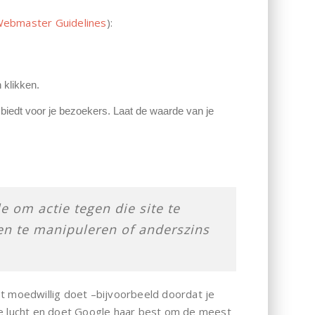
ebmaster Guidelines
):
n klikken.
e biedt voor je bezoekers. Laat de waarde van je
e om actie tegen die site te
en te manipuleren of anderszins
iet moedwillig doet –bijvoorbeeld doordat je
de lucht en doet Google haar best om de meest