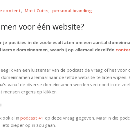
te content
,
Matt Cutts
,
personal branding
en voor één website?
or je posities in de zoekresultaten om een aantal domeinn
 diverse domeinnamen, waarbij op allemaal dezelfde
conte
eg ik van een luisteraar van de podcast de vraag of het voor d
 domeinnamen allemaal naar dezelfde website te laten wijzen. 
ina’s vanaf de diverse domeinnamen worden vertoond in de zoe
t mensen ergens op klikken.
!
k ook al in
podcast 41
op deze vraag gegeven. Maar in die podc
l iets dieper op in zou gaan.