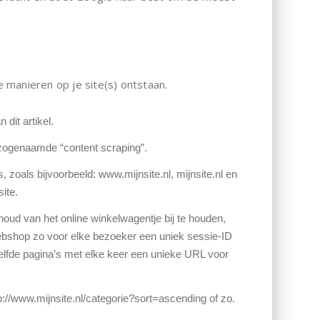
e manieren op je site(s) ontstaan.
dit artikel.
t zogenaamde “content scraping”.
 zoals bijvoorbeeld: www.mijnsite.nl, mijnsite.nl en
ite.
d van het online winkelwagentje bij te houden,
webshop zo voor elke bezoeker een uniek sessie-ID
zelfde pagina’s met elke keer een unieke URL voor
://www.mijnsite.nl/categorie?sort=ascending of zo.