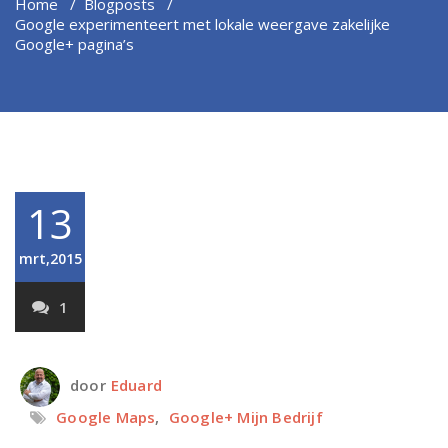
Home
/
Blogposts
/
Google experimenteert met lokale weergave zakelijke
Google+ pagina’s
13
mrt,2015
1
door
Eduard
Google Maps
,
Google+ Mijn Bedrijf