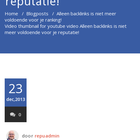
reputatie!
Home
/
Blogposts
/
Alleen backlinks is niet meer
voldoende voor je ranking!
Video thumbnail for youtube video Alleen backlinks is niet
meer voldoende voor je reputatie!
23
dec,2013
0
door
repuadmin