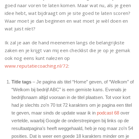
goed naar voren te laten komen. Maar wat nu, als je geen
idee hebt, wat bijdraagt om je site goed te laten scoren?
Waar moet je dan beginnen en wat moet je wèl doen en
wat juist níet?
Ik zal je aan de hand meenemen langs de belangrijkste
zaken en je krijgt van mij een checklist die je op je gemak
ook nog eens kunt nalezen op
www.reputatiecoaching.nl/72
:
Title tags
– Je pagina als titel “Home” geven, of “Welkom” of
“Welkom bij bedrijf ABC” is een gemiste kans. Evenals je
bedrijfsnaam altijd vooraan in de titel plaatsen. Tot voor kort
had je slechts zo’n 70 tot 72 karakters om je pagina een titel
te geven, maar sinds de update waar ik in
podcast 68
over
vertelde, waarbij Google de onderstrepingen bij links op de
resultaatpagina’s heeft weggehaald, heb je nog maar zo’n 54
posities. Dat is weer een goede 18 karakters minder om je