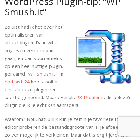
WordPress Plugin-tip: “WP
Smush.it”
Zojuist had ik het over het
optimaliseren van
afbeeldingen. Daar wil ik
nog even verder op in
gaan, en dan voornamelijk
op een heel nuttige plugin,
genaamd “
WP Smush.it
”. In
podcast 24
heb ik ooit in
één zin deze plugin een
keertje genoemd. Maar evenals
P3 Profiler
is dit ook zo’n
plugin die ik je echt kan aanraden!
Waarom? Nou, natuurlijk kun je zelf in je favoriete foto-
editor proberen de bestandsgroote van al je afbeeldingen
zo ver mogelijk te verkleinen. Maar dat is erg tijdrovend.