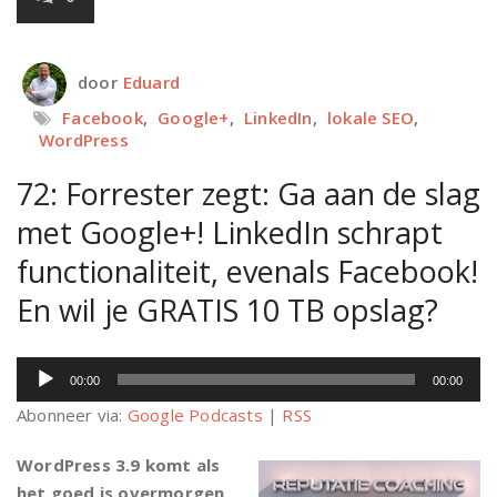
door
Eduard
Facebook
,
Google+
,
LinkedIn
,
lokale SEO
,
WordPress
72: Forrester zegt: Ga aan de slag
met Google+! LinkedIn schrapt
functionaliteit, evenals Facebook!
En wil je GRATIS 10 TB opslag?
Audiospeler
00:00
00:00
Abonneer via:
Google Podcasts
|
RSS
WordPress 3.9 komt als
het goed is overmorgen