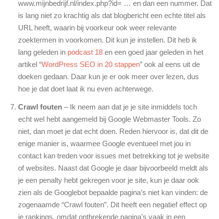
www.mijnbedrijf.nl/index.php?id= … en dan een nummer. Dat
is lang niet zo krachtig als dat blogbericht een echte titel als
URL heeft, waarin bij voorkeur ook weer relevante
zoektermen in voorkomen. Dit kun je instellen. Dit heb ik
lang geleden in
podcast 18
en een goed jaar geleden in het
artikel “
WordPress SEO in 20 stappen
” ook al eens uit de
doeken gedaan. Daar kun je er ook meer over lezen, dus
hoe je dat doet laat ik nu even achterwege.
Crawl fouten
– Ik neem aan dat je je site inmiddels toch
echt wel hebt aangemeld bij Google Webmaster Tools. Zo
niet, dan moet je dat echt doen. Reden hiervoor is, dat dit de
enige manier is, waarmee Google eventueel met jou in
contact kan treden voor issues met betrekking tot je website
of websites. Naast dat Google je daar bijvoorbeeld meldt als
je een penalty hebt gekregen voor je site, kun je daar ook
zien als de Googlebot bepaalde pagina’s niet kan vinden: de
zogenaamde “Crawl fouten”. Dit heeft een negatief effect op
je rankings, omdat ontbrekende pagina’s vaak in een