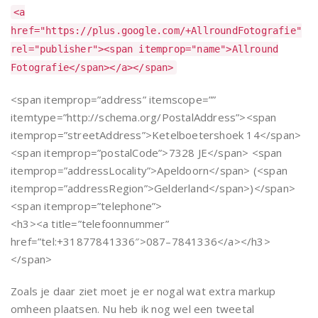
<a
href="https://plus.google.com/+AllroundFotografie"
rel="publisher"><span itemprop="name">Allround
Fotografie</span></a></span>
<span itemprop=”address” itemscope=””
itemtype=”http://schema.org/PostalAddress”><span
itemprop=”streetAddress”>Ketelboetershoek 14</span>
<span itemprop=”postalCode”>7328 JE</span> <span
itemprop=”addressLocality”>Apeldoorn</span> (<span
itemprop=”addressRegion”>Gelderland</span>)</span>
<span itemprop=”telephone”>
<h3><a title=”telefoonnummer”
href=”tel:+31877841336″>087–7841336</a></h3>
</span>
Zoals je daar ziet moet je er nogal wat extra markup
omheen plaatsen. Nu heb ik nog wel een tweetal