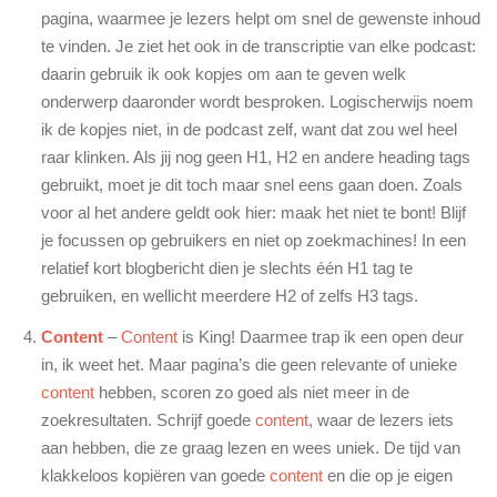
pagina, waarmee je lezers helpt om snel de gewenste inhoud
te vinden. Je ziet het ook in de transcriptie van elke podcast:
daarin gebruik ik ook kopjes om aan te geven welk
onderwerp daaronder wordt besproken. Logischerwijs noem
ik de kopjes niet, in de podcast zelf, want dat zou wel heel
raar klinken. Als jij nog geen H1, H2 en andere heading tags
gebruikt, moet je dit toch maar snel eens gaan doen. Zoals
voor al het andere geldt ook hier: maak het niet te bont! Blijf
je focussen op gebruikers en niet op zoekmachines! In een
relatief kort blogbericht dien je slechts één H1 tag te
gebruiken, en wellicht meerdere H2 of zelfs H3 tags.
Content
–
Content
is King! Daarmee trap ik een open deur
in, ik weet het. Maar pagina’s die geen relevante of unieke
content
hebben, scoren zo goed als niet meer in de
zoekresultaten. Schrijf goede
content
, waar de lezers iets
aan hebben, die ze graag lezen en wees uniek. De tijd van
klakkeloos kopiëren van goede
content
en die op je eigen