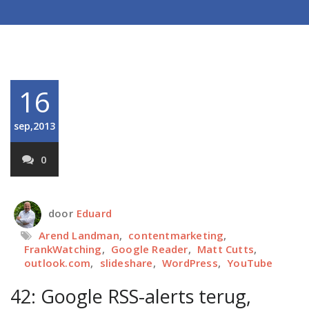
16
sep,2013
0
door
Eduard
Arend Landman
,
contentmarketing
,
FrankWatching
,
Google Reader
,
Matt Cutts
,
outlook.com
,
slideshare
,
WordPress
,
YouTube
42: Google RSS-alerts terug,