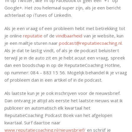
‘m op Twitter, like ‘m op Facebook of geef een “+1” op
Google+. Het zou helemaal super zijn, als je een bericht
achterlaat op iTunes of LinkedIn.
Als je een vraag of een probleem hebt met betrekking tot
je online
reputatie
of de
vindbaarheid
van je website, kun
je een mailtje sturen naar
podcast@reputatiecoaching.nl
.
Als je dat te lastig vindt, of als je de podcast beluistert
terwijl je in de auto zit en je hebt acuut een vraag, spreek
dan een boodschap in op de ReputatieCoaching Hotline,
op nummer: 084 – 883 15 56. Mogelijk behandel ik je vraag
of probleem dan in een artikel of in de podcast.
Als laatste kun je je ook inschrijven voor de nieuwsbrief.
Dan ontvang je altijd als eerste het laatste nieuws wat ik
publiceer en automatisch elk kwartaal het
ReputatieCoaching Podcast Boek van het afgelopen
kwartaal. Surf daartoe naar
www.reputatiecoaching.nl/nieuwsbrief/
en schrijf je