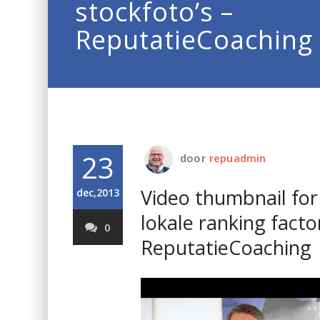
stockfoto’s –
ReputatieCoaching
23
door
repuadmin
Video thumbnail for
dec,2013
lokale ranking facto
0
ReputatieCoaching