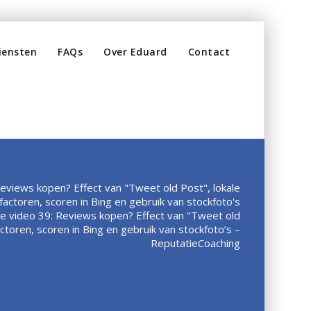
iensten
FAQs
Over Eduard
Contact
Reviews kopen? Effect van "Tweet old Post", lokale
 factoren, scoren in Bing en gebruik van stockfoto's
be video 39: Reviews kopen? Effect van "Tweet old
actoren, scoren in Bing en gebruik van stockfoto’s –
ReputatieCoaching