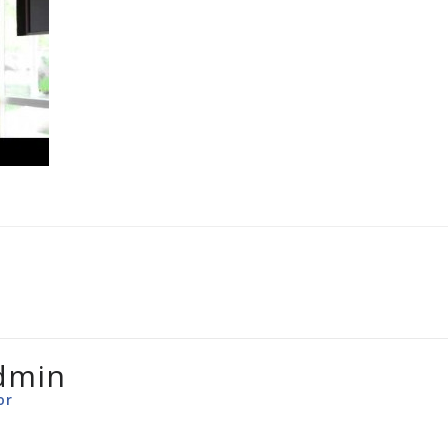
dmin
or