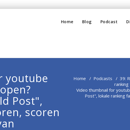
Home
Blog
Podcast
D
r youtube
Home
/
Podcasts
/
39: 
ranking
kopen?
Video thumbnail for youtu
Post", lokale ranking f
ld Post",
oren, scoren
van