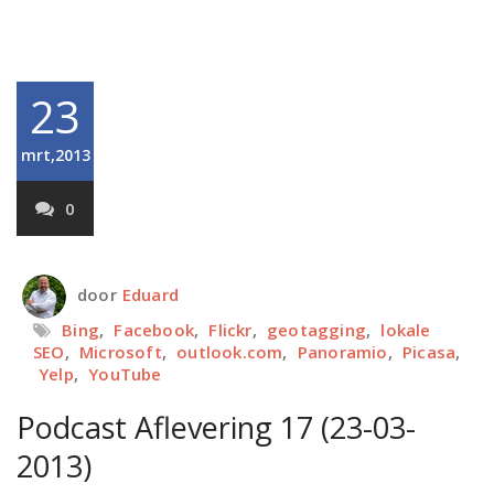
23
mrt,2013
0
door
Eduard
Bing
,
Facebook
,
Flickr
,
geotagging
,
lokale
SEO
,
Microsoft
,
outlook.com
,
Panoramio
,
Picasa
,
Yelp
,
YouTube
Podcast Aflevering 17 (23-03-
2013)