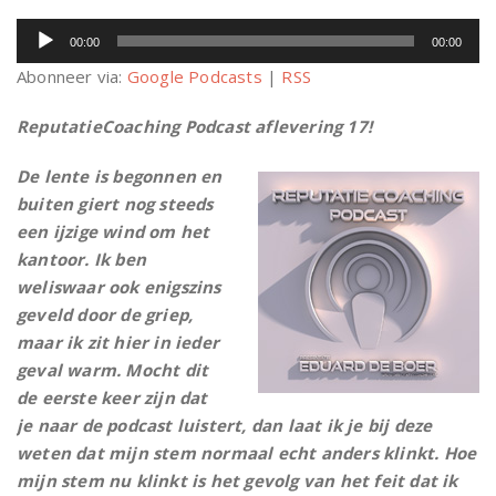
Audiospeler
00:00
00:00
Abonneer via:
Google Podcasts
|
RSS
ReputatieCoaching Podcast aflevering 17!
De lente is begonnen en
buiten giert nog steeds
een ijzige wind om het
kantoor. Ik ben
weliswaar ook enigszins
geveld door de griep,
maar ik zit hier in ieder
geval warm. Mocht dit
de eerste keer zijn dat
je naar de podcast luistert, dan laat ik je bij deze
weten dat mijn stem normaal echt anders klinkt. Hoe
mijn stem nu klinkt is het gevolg van het feit dat ik