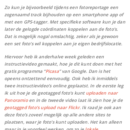
Zo kun je bijvoorbeeld tijdens een fotoreportage een
zogenaamd track bijhouden op een smartphone app of
met een GPS-tagger. Met specifieke software kun je dan
later de gelogde coördinaten koppelen aan de foto’s.
Dat is mogelijk nogal omslachtig, zeker als je gewoon
een set foto’s wil koppelen aan je eigen bedrijfslocatie.
Hiervoor heb ik anderhalve week geleden een
instructievideo gemaakt, hoe je dit kunt doen met het
gratis programma “
Picasa
” van Google. Dan is het
opeens ontzettend eenvoudig. Ook heb ik inmiddels
twee instructievideo’s online geplaatst. In de eerste leg
ik uit hoe je de geotagged foto’s kunt
uploaden naar
Panoramio
en in de tweede video laat ik zien hoe je de
geotagged foto’s upload naar Flickr
. Ik raad je ook aan
deze foto’s zoveel mogelijk op alle andere sites te
plaatsen, waar je foto’s kunt uploaden. Het kan alleen
maar in je voordeel werken, om zo je
lokale