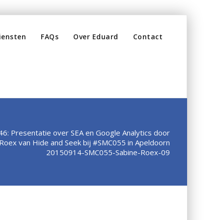
iensten
FAQs
Over Eduard
Contact
46: Presentatie over SEA en Google Analytics door
 Roex van Hide and Seek bij #SMC055 in Apeldoorn
20150914-SMC055-Sabine-Roex-09