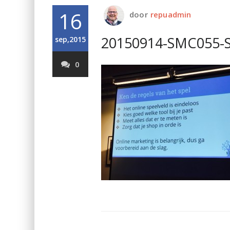
16
door
repuadmin
20150914-SMC055-S
sep,2015
0