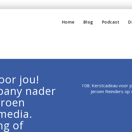
Home
Blog
Podcast
D
oor jou!
108: Kerstcadeau voor j
pany nader
Jeroen Reinders op 
eroen
 media.
ng of