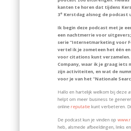
kanten te horen dat tijdens Kers
e
3
Kerstdag alsnog de podcast ui
Ik begin deze podcast met je ee
een nachtmerrie voor uitgevers
serie “Internetmarketing voor F
vertel ik je zometeen het één en
voor citations kunt verzamelen.
Company, waar ik je graag iets m
zijn activiteiten, en wat de num
voor je van het “Nationale Sear
Hallo en hartelijk welkom bij deze 
helpt om meer business te generere
online
reputatie
kunt verbeteren. Dit
De podcast kun je vinden op
www.re
heb, alsmede afbeeldingen, links e