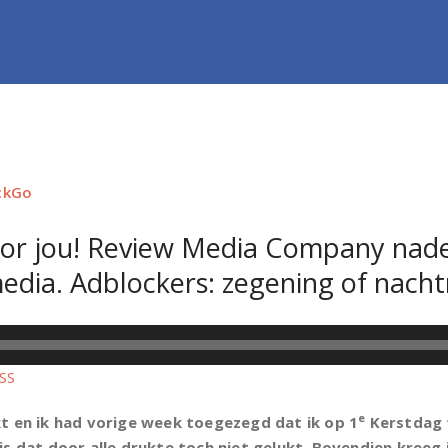
ckGo
or jou! Review Media Company nader
media. Adblockers: zegening of nach
SS
e
t en ik had vorige week toegezegd dat ik op 1
Kerstdag 
s dat door alle drukte toch niet gelukt. Bovendien kreeg 