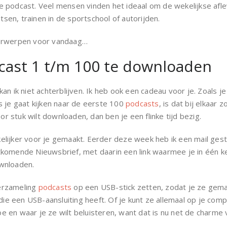
e podcast. Veel mensen vinden het ideaal om de wekelijkse afl
etsen, trainen in de sportschool of autorijden.
derwerpen voor vandaag…
cast 1 t/m 100 te downloaden
n ik niet achterblijven. Ik heb ook een cadeau voor je. Zoals je 
ls je gaat kijken naar de eerste 100
podcasts
, is dat bij elkaar z
oor stuk wilt downloaden, dan ben je een flinke tijd bezig.
lijker voor je gemaakt. Eerder deze week heb ik een mail gest
tkomende Nieuwsbrief, met daarin een link waarmee je in één k
wnloaden.
verzameling
podcasts
op een USB-stick zetten, zodat je ze gemak
 die een USB-aansluiting heeft. Of je kunt ze allemaal op je com
hoe en waar je ze wilt beluisteren, want dat is nu net de charme