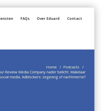
iensten
FAQs
Over Eduard
Contact
Home
/
Podcasts
/
ou! Review Media Company nader belicht. Makelaar
social media. Adblockers: zegening of nachtmerrie?