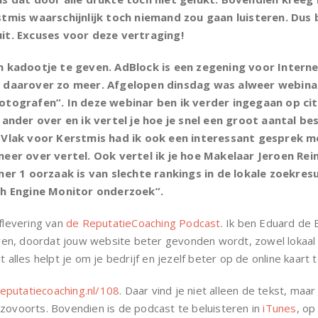
tmis waarschijnlijk toch niemand zou gaan luisteren. Dus 
t. Excuses voor deze vertraging!
n kadootje te geven. AdBlock is een zegening voor Intern
; daarover zo meer. Afgelopen dinsdag was alweer webina
otografen”. In deze webinar ben ik verder ingegaan op cit
 ander over en ik vertel je hoe je snel een groot aantal 
 Vlak voor Kerstmis had ik ook een interessant gesprek m
eer over vertel. Ook vertel ik je hoe Makelaar Jeroen Rei
mer 1 oorzaak is van slechte rankings in de lokale zoekresu
ch Engine Monitor onderzoek”.
aflevering van
de ReputatieCoaching Podcast
. Ik ben Eduard de 
n, doordat jouw website beter gevonden wordt, zowel lokaal als 
 alles helpt je om je bedrijf en jezelf beter op de online kaart 
putatiecoaching.nl/108
. Daar vind je niet alleen de tekst, maa
nzovoorts. Bovendien is de podcast te beluisteren in
iTunes
, o