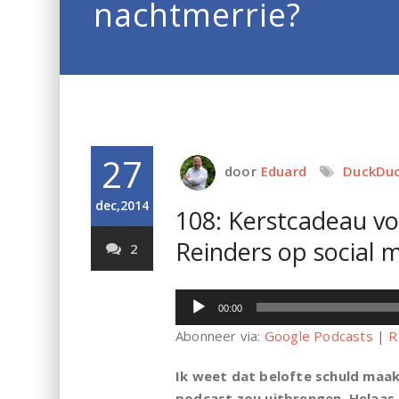
nachtmerrie?
27
door
Eduard
DuckDu
dec,2014
108: Kerstcadeau vo
Reinders op social 
2
Audiospeler
00:00
Abonneer via:
Google Podcasts
|
R
Ik weet dat belofte schuld maak
podcast zou uitbrengen. Helaas i