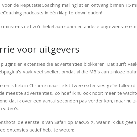
te voor de ReputatieCoaching mailinglist en ontvang binnen 15 mi
ieCoaching podcasts in één klap te downloaden!
b minstens net zo’n hekel aan spam en andere ongewenste e-mail 
rie voor uitgevers
plugins en extensies die advertenties blokkeren. Dat surft vaa
pagina’s vaak veel sneller, omdat al die MB’s aan zinloze ball
 en ik heb in Chrome maar liefst twee extensies geïnstalleerd
meeste advertenties. Zo hoef ik nu ook nooit meer te wachten 
nd dat ik over een aantal seconden pas verder kon, maar nu zie 
 video’s.
nshots: de eerste is van Safari op MacOS X, waarin ik dus geen 
ee extensies actief heb, te weten: