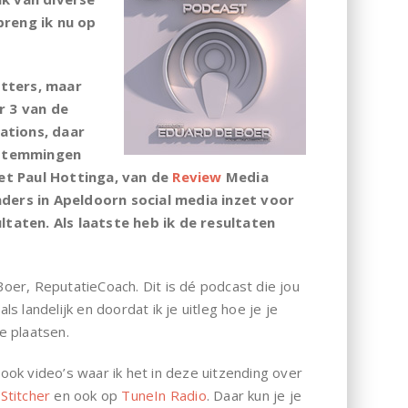
volume
breng ik nu op
te
verhogen
of
etters, maar
te
r 3 van de
verlagen.
ations, daar
bestemmingen
et Paul Hottinga, van de
Review
Media
nders in Apeldoorn social media inzet voor
ltaten. Als laatste heb ik de resultaten
Boer, ReputatieCoach. Dit is dé podcast die jou
landelijk en doordat ik je uitleg hoe je je
te plaatsen.
r ook video’s waar ik het in deze uitzending over
p
Stitcher
en ook op
TuneIn Radio
. Daar kun je je