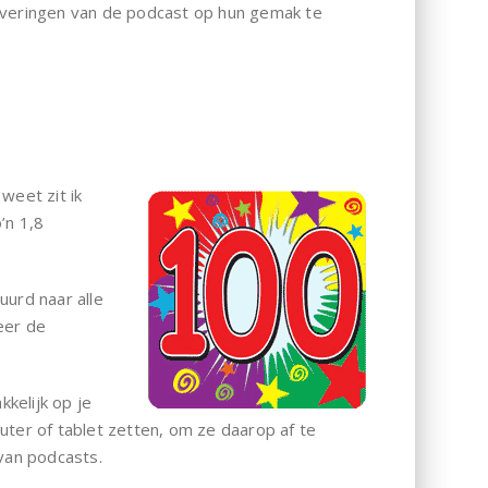
everingen van de podcast op hun gemak te
weet zit ik
o’n 1,8
uurd naar alle
eer de
kelijk op je
puter of tablet zetten, om ze daarop af te
 van podcasts.